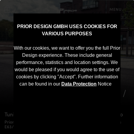
MENU
0
PRIOR DESIGN GMBH USES COOKIES FOR
VARIOUS PURPOSES
With our cookies, we want to offer you the full Prior
Design experience. These include general
performance, statistics and location settings. We
would be pleased if you would agree to the use of
cookies by clicking "Accept". Further information
can be found in our
Data Protection
Notice
Tuning for
BMW 6-Series E63/E64
Coupé/Cabrio
Prior Design 6COUPE4M Aerodynamic Kit for BMW 6-Series
E63/E64 models