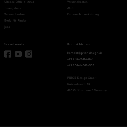
Ultrace Official 2023
Versandkosten
Tuning-Teile
AGB
Versandkosten
Datenschutzerklärung
Body-Kit-Finder
Jobs
Social media
Kontaktdaten
kontakt@prior-design.de
+49 2064/1414-848
+49 2064/4569-505
PRIOR Design GmbH
Rubbertskath 13
46539 Dinslaken / Germany