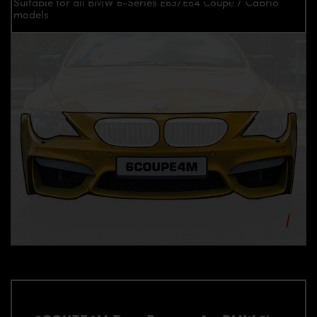
Suitable for all BMW 6-Series E63/E64 Coupé / Cabrio
models