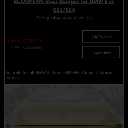
6COUPE4M Rear Bumper for BMW 6'er
E63/E64
Part number: 4260609891218
Add To Cart
Price: €799.00
incl. VAT
plus shipping
Inquire now
Suitable for all BMW 6-Series E63/E64 Coupé / Cabrio
models