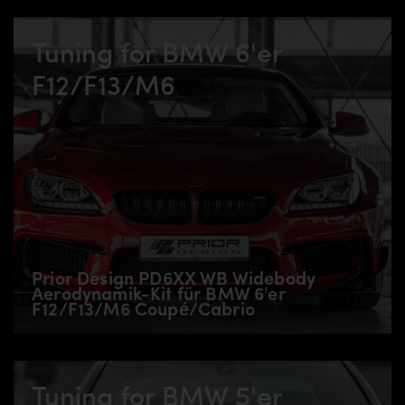
Tuning for BMW 6'er
F12/F13/M6
Prior Design PD6XX WB Widebody
Aerodynamik-Kit für BMW 6'er
F12/F13/M6 Coupé/Cabrio
Tuning for BMW 5'er