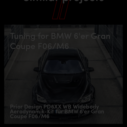
Tuning for BMW 6'er Gran
Coupe F06/M6
Prior Design PD6XX WB Widebody
Aerodynamik-Kit für BMW 6'er Gran
Coupe F06/M6