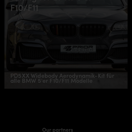
F10/F11
PD5XX Widebody Aerodynamik-Kit für
alle BMW 5'er F10/F11 Modelle
Our partners